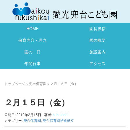
HOME
園長挨拶
保育内容・理念
園の概要
園の一日
施設案内
年間行事
アクセス
トップページ
>
兜台保育園
>
２月１５日（金）
２月１５日（金）
公開日: 2019年2月15日
著者:
kabutodai
カテゴリー:
兜台保育園
,
兜台保育園給食献立