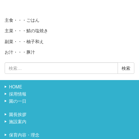
主食・・・ごはん
主菜・・・鯖の塩焼き
副菜・・・柚子和え
お汁・・・豚汁
検
索:
HOME
採用情報
園の一日
園長挨拶
施設案内
保育内容・理念