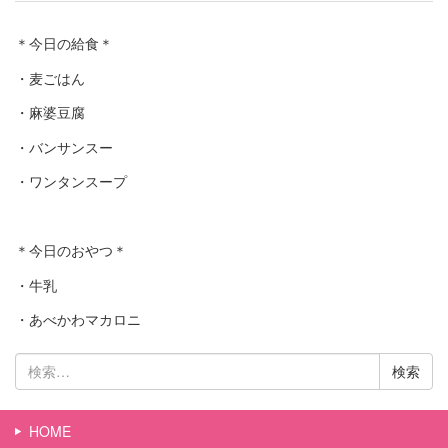
＊今日の給食＊
・麦ごはん
・麻婆豆腐
・バンサンスー
・ワンタンスープ
＊今日のおやつ＊
・牛乳
・あべかわマカロニ
検
索:
HOME