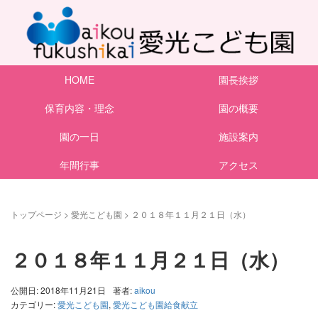
HOME
園長挨拶
保育内容・理念
園の概要
園の一日
施設案内
年間行事
アクセス
トップページ
>
愛光こども園
>
２０１８年１１月２１日（水）
２０１８年１１月２１日（水）
公開日: 2018年11月21日
著者:
aikou
カテゴリー:
愛光こども園
,
愛光こども園給食献立