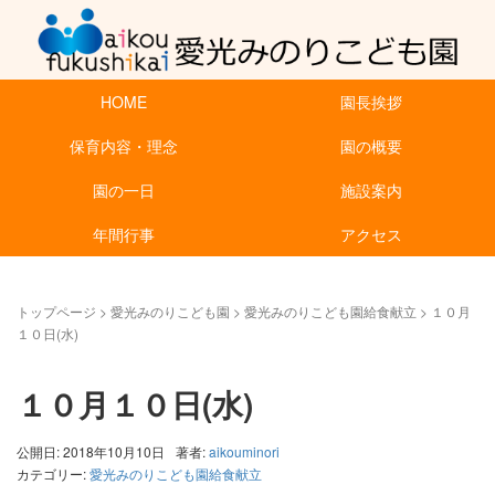
HOME
園長挨拶
保育内容・理念
園の概要
園の一日
施設案内
年間行事
アクセス
トップページ
>
愛光みのりこども園
>
愛光みのりこども園給食献立
>
１０月
１０日(水)
１０月１０日(水)
公開日: 2018年10月10日
著者:
aikouminori
カテゴリー:
愛光みのりこども園給食献立