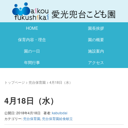
HOME
園長挨拶
保育内容・理念
園の概要
園の一日
施設案内
年間行事
アクセス
トップページ
>
兜台保育園
>
4月18日（水）
4月18日（水）
公開日: 2018年4月18日
著者:
kabutodai
カテゴリー:
兜台保育園
,
兜台保育園給食献立